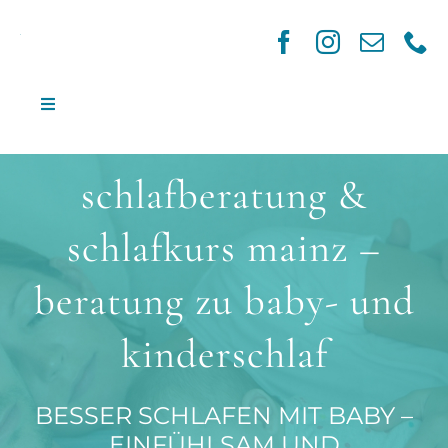
Skip
to
content
Toggle
Navigation
Start
schlafberatung &
Babys und Kinder
Erwachsene
schlafkurs mainz –
Schulen und Kitas
beratung zu baby- und
Standorte
kinderschlaf
Jobs
BESSER SCHLAFEN MIT BABY –
EINFÜHLSAM UND